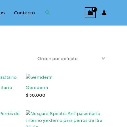
Buscar
ios
Contacto
itario
Geniderm
$
30.000