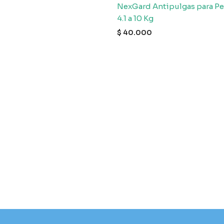
NexGard Antipulgas para Pe
4.1 a 10 Kg
$
40.000