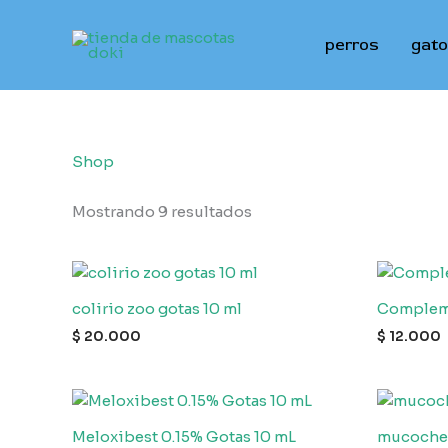
Ir
al
perros
gat
contenido
Shop
Mostrando 9 resultados
colirio zoo gotas 10 ml
Complemi
$
20.000
$
12.000
Meloxibest 0.15% Gotas 10 mL
mucoche