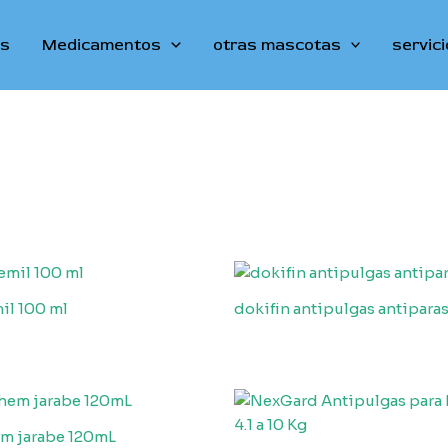
os
Medicamentos
otras mascotas
servic
l 100 ml
dokifin antipulgas antiparas
m jarabe 120mL